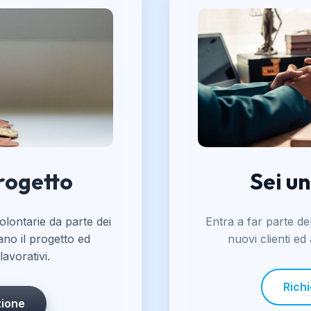
progetto
Sei u
lontarie da parte dei
Entra a far parte de
ano il progetto ed
nuovi clienti ed
avorativi.
Richi
zione